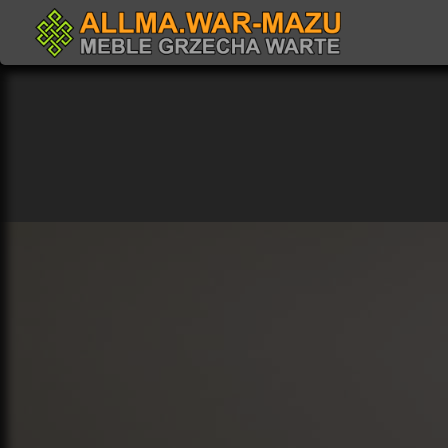
Przejdź
do
treści